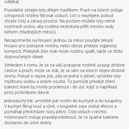
odtékat.
Pravidelně otírejte listy vlhkým hadříkem. Prach na listech snižuje
schopnost rostliny filtrovat vzduch, což si nepřejete, pokud
chcete čistý a zdravý prostor. Na podzim můžete listy mírně
rozmrazit vodou, aby rostlina neztrácela příliš mnoho vody
během chladnějších měsíců.
Nezapomeňte na hnojení. Jednou za měsíc použijte tekuté
hnojivo pro pokojové rostliny, nebo občas přidejte organický
kompost. Přebytek živin však může rostlinu spálit, takže se držte
doporučených dávek.
Vzhledem k tomu, že se na vaší pokojové rostlině usazují drobné
částice a prach, může se stát, že se vám na listech objeví drobné
skvrny. Pokud si nejste jisti, zda se jedná o plíseň, vyčistěte listy
mýdlovou vodou a dobře osušte. To pomůže předejít šíření
bakterií, které by mohly proniknout i do úst, když si například
prsty poškrábete dásně.
Jednoduchý trik: umístěte pár rostlin do kuchyně a do koupelny.
V kuchyni filtrují kouř a vůně, v koupelně zase snižují vlhkost a
pomáhají předcházet růstu plísní. Čistý vzduch v těchto
místnostech snižuje pravděpodobnost, že se špatné bakterie
dostanou do ústní dutiny.