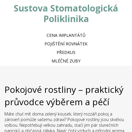
Sustova Stomatologická
Poliklinika
CENA IMPLANTÁTŮ
POJIŠTĚNÍ ROVNÁTEK
PŘEDKUS
MLÉČNÉ ZUBY
Pokojové rostliny – praktický
průvodce výběrem a péčí
Máte chuť mít doma zelený kousek, který rozzáří pokoj a
zároveň pomůže vašemu zdraví? Pokojové rostliny jsou skvělou
volbou. Nepotřebují velkou zahradu, stačí jim pár slunečních
paprsků a občasná zálivka. Navíc čistý vzduch a přírodní aroma