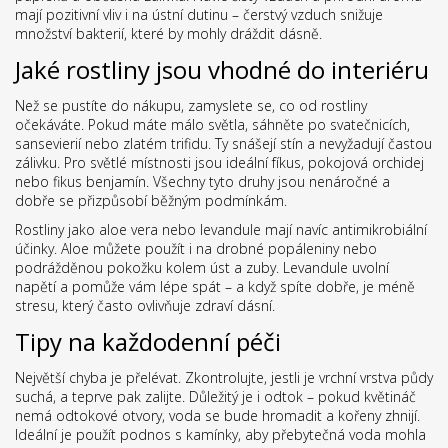
mají pozitivní vliv i na ústní dutinu – čerstvý vzduch snižuje
množství bakterií, které by mohly dráždit dásně.
Jaké rostliny jsou vhodné do interiéru
Než se pustíte do nákupu, zamyslete se, co od rostliny
očekáváte. Pokud máte málo světla, sáhněte po svatečnicích,
sansevierií nebo zlatém trifidu. Ty snášejí stín a nevyžadují častou
zálivku. Pro světlé místnosti jsou ideální fíkus, pokojová orchidej
nebo fikus benjamín. Všechny tyto druhy jsou nenáročné a
dobře se přizpůsobí běžným podmínkám.
Rostliny jako aloe vera nebo levandule mají navíc antimikrobiální
účinky. Aloe můžete použít i na drobné popáleniny nebo
podrážděnou pokožku kolem úst a zuby. Levandule uvolní
napětí a pomůže vám lépe spát – a když spíte dobře, je méně
stresu, který často ovlivňuje zdraví dásní.
Tipy na každodenní péči
Největší chyba je přelévat. Zkontrolujte, jestli je vrchní vrstva půdy
suchá, a teprve pak zalijte. Důležitý je i odtok – pokud květináč
nemá odtokové otvory, voda se bude hromadit a kořeny zhnijí.
Ideální je použít podnos s kamínky, aby přebytečná voda mohla