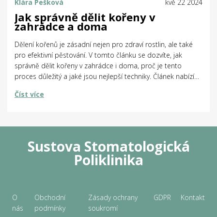
Klára Pešková
kvě 22 2024
Jak správně dělit kořeny v
zahrádce a doma
Dělení kořenů je zásadní nejen pro zdraví rostlin, ale také
pro efektivní pěstování. V tomto článku se dozvíte, jak
správně dělit kořeny v zahrádce i doma, proč je tento
proces důležitý a jaké jsou nejlepší techniky. Článek nabízí
praktické tipy a zajímavá fakta, která ocení každý zahradník
Číst více
a milovník rostlin.
Sustova Stomatologická
Poliklinika
O
Obchodní
Zásady ochrany
GDPR
Kontakt
nás
podmínky
soukromí