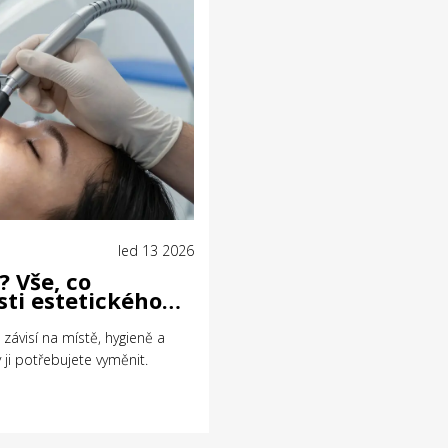
led 13 2026
? Vše, co
sti estetického
t závisí na místě, hygieně a
dy ji potřebujete vyměnit.