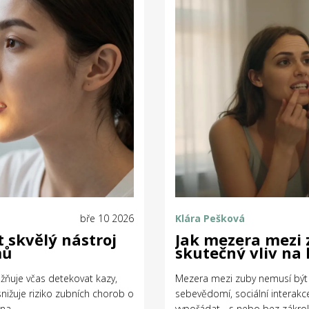
bře 10 2026
Klára Pešková
t skvělý nástroj
Jak mezera mezi 
mů
skutečný vliv na
ožňuje včas detekovat kazy,
Mezera mezi zuby nemusí být 
snižuje riziko zubních chorob o
sebevědomí, sociální interakce 
na.
vypořádat - s nebo bez zákro