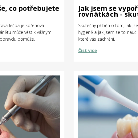
e, co potřebujete
Jak jsem se vypo
rovnátkách - sku
Pravá léčba je kořenová
Skutečný příběh o tom, jak js
zánětu může vést k vážným
hygieně a jak jsem se to naučil
ám opravdu pomůže.
které vás zachrání.
Číst více