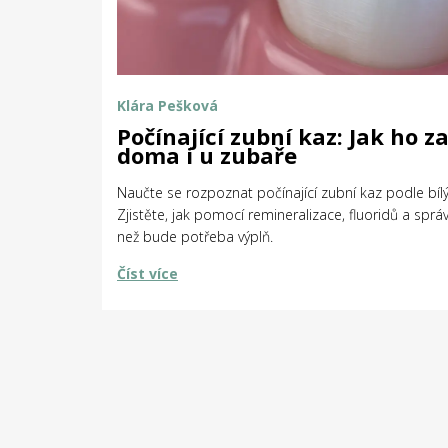
Klára Pešková
Počínající zubní kaz: Jak ho za
doma i u zubaře
Naučte se rozpoznat počínající zubní kaz podle bílý
Zjistěte, jak pomocí remineralizace, fluoridů a sprá
než bude potřeba výplň.
Číst více