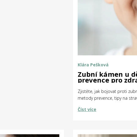
Klára Pešková
Zubní kámen u dě
prevence pro zd
Zjistěte, jak bojovat proti zu
metody prevence, tipy na strav
Číst více