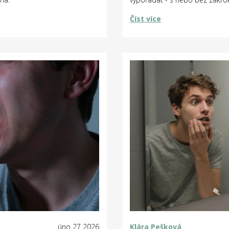
Číst více
úno 27 2026
Klára Pešková