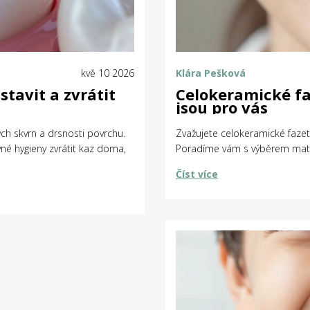
kvě 10 2026
Klára Pešková
stavit a zvrátit
Celokeramické faz
jsou pro vás
ch skvrn a drsnosti povrchu.
Zvažujete celokeramické fazety
vné hygieny zvrátit kaz doma,
Poradíme vám s výběrem materi
Číst více