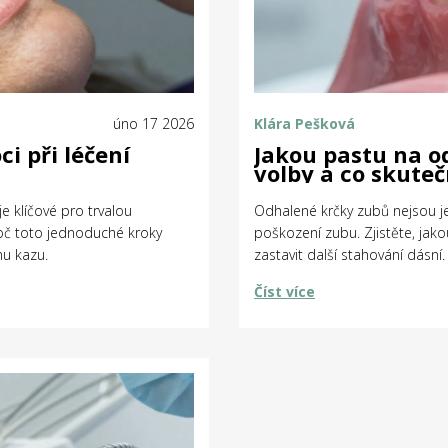
úno 17 2026
Klára Pešková
i při léčení
Jakou pastu na o
volby a co skut
e klíčové pro trvalou
Odhalené krčky zubů nejsou je
roč toto jednoduché kroky
poškození zubu. Zjistěte, jak
u kazu.
zastavit další stahování dásní.
Číst více