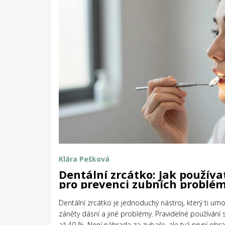
Klára Pešková
Dentální zrcátko: Jak používa
pro prevenci zubních problé
Dentální zrcátko je jednoduchý nástroj, který ti um
záněty dásní a jiné problémy. Pravidelné používání 
až 40 %. Není náhrada za zubaře, ale tvá první obra