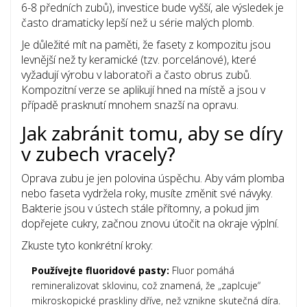
6-8 předních zubů), investice bude vyšší, ale výsledek je
často dramaticky lepší než u série malých plomb.
Je důležité mít na paměti, že fasety z kompozitu jsou
levnější než ty keramické (tzv. porcelánové), které
vyžadují výrobu v laboratoři a často obrus zubů.
Kompozitní verze se aplikují hned na místě a jsou v
případě prasknutí mnohem snazší na opravu.
Jak zabránit tomu, aby se díry
v zubech vracely?
Oprava zubu je jen polovina úspěchu. Aby vám plomba
nebo faseta vydržela roky, musíte změnit své návyky.
Bakterie jsou v ústech stále přítomny, a pokud jim
dopřejete cukry, začnou znovu útočit na okraje výplní.
Zkuste tyto konkrétní kroky:
Používejte fluoridové pasty:
Fluor pomáhá
remineralizovat sklovinu, což znamená, že „zaplcuje“
mikroskopické praskliny dříve, než vznikne skutečná díra.