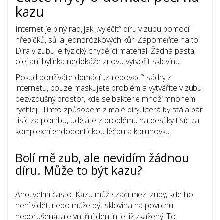
kazu
Internet je plný rad, jak „vyléčit“ díru v zubu pomocí
hřebíčků, sůl a jednorózkových kůr. Zapomeňte na to.
Díra v zubu je fyzický chybějící materiál. Žádná pasta,
olej ani bylinka nedokáže znovu vytvořit sklovinu.
Pokud používáte domácí „zalepovací“ sádry z
internetu, pouze maskujete problém a vytváříte v zubu
bezvzdušný prostor, kde se bakterie množí mnohem
rychleji. Tímto způsobem z malé díry, která by stála pár
tisíc za plombu, uděláte z problému na desítky tisíc za
komplexní endodontickou léčbu a korunovku.
Bolí mě zub, ale nevidím žádnou
díru. Může to být kazu?
Ano, velmi často. Kazu může začítmezi zuby, kde ho
není vidět, nebo může být sklovina na povrchu
neporušená, ale vnitřní dentin je již zkažený. To