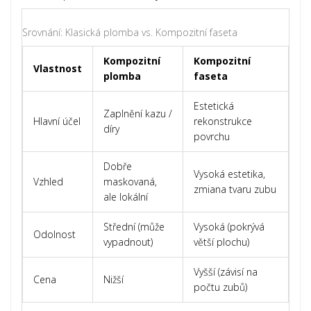
Srovnání: Klasická plomba vs. Kompozitní faseta
Kompozitní
Kompozitní
Vlastnost
plomba
faseta
Estetická
Zaplnění kazu /
Hlavní účel
rekonstrukce
díry
povrchu
Dobře
Vysoká estetika,
Vzhled
maskovaná,
zmiana tvaru zubu
ale lokální
Střední (může
Vysoká (pokrývá
Odolnost
vypadnout)
větší plochu)
Vyšší (závisí na
Cena
Nižší
počtu zubů)