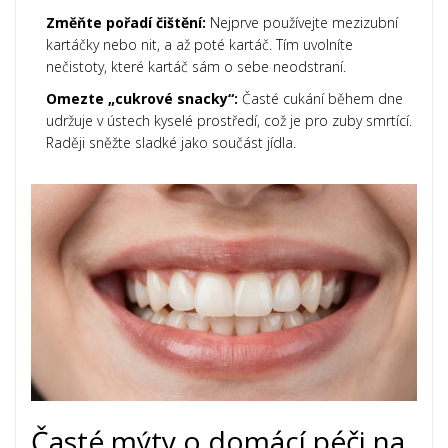
Změňte pořadí čištění:
Nejprve používejte mezizubní
kartáčky nebo nit, a až poté kartáč. Tím uvolníte
nečistoty, které kartáč sám o sebe neodstraní.
Omezte „cukrové snacky“:
Časté cukání během dne
udržuje v ústech kyselé prostředí, což je pro zuby smrtící.
Raději sněžte sladké jako součást jídla.
Časté mýty o domácí péči na