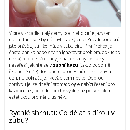
Vidíte v zrcadle malý černý bod nebo cítíte jazykem
dutinu tam, kde by měl být hladký zub? Pravděpodobně
jste právě zjistili, že máte v zubu díru. První reflex je
často panika nebo snaha ignorovat problém, dokud to
nezačne bolet. Ale tady je háček: zuby se samy
nezařeší. Jakmile se v
zubní kazu
(takto odborně
říkáme té díře) dostanete, proces ničení skloviny a
dentinu pokračuje, i když o tom nevíte. Dobrou
zprávou je, že dnešní stomatologie nabízí řešení pro
každou fázi, od jednoduché výplně až po kompletní
estetickou proměnu úsměvu.
Rychlé shrnutí: Co dělat s dírou v
zubu?