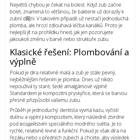
Největší chybou je čekat na bolest. Když zub začne
bolet, znamená to většinou, že bakterie už dorazily k
zubní d宛ni
. V takovém případě už nestačí jednoduchá
plomba, ale hrozí zdlouhavá léčba kanálků. Proto je
nejlepší jít na prohlídku hned, jak jen pozorujete
jakoukoli změnu v barvě nebo struktuře zubu.
Klasické řešení: Plombování a
výplně
Pokud je díra relativně malá a zub je stále pevný,
nejběžnějším řešením je plomba. Dnes už nikdo
nepoužívá ty staré, šedé amalgámové výplně.
Standardem je
kompozitní pryskyřice
, která se barvou
přesně přizpůsobí vašemu zubu.
Průběh je jednoduchý: dentista vyvrtá kazu, vyčistí
dutinu a vyplní ji kompozitem, který následně ztvrdne
pod воздейstvím speciálního modrého světla. Je to
rychlé, relativně levné a funkční. Pokud je však díra na
řezáku nebo v předních zubech a chcete, aby výsledek