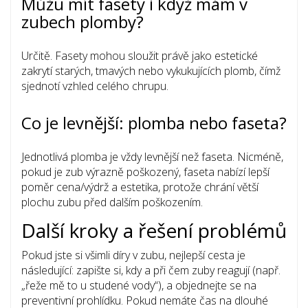
Můžu mít fasety i když mám v
zubech plomby?
Určitě. Fasety mohou sloužit právě jako estetické
zakrytí starých, tmavých nebo vykukujících plomb, čímž
sjednotí vzhled celého chrupu.
Co je levnější: plomba nebo faseta?
Jednotlivá plomba je vždy levnější než faseta. Nicméně,
pokud je zub výrazně poškozený, faseta nabízí lepší
poměr cena/výdrž a estetika, protože chrání větší
plochu zubu před dalším poškozením.
Další kroky a řešení problémů
Pokud jste si všimli díry v zubu, nejlepší cesta je
následující: zapište si, kdy a při čem zuby reagují (např.
„řeže mě to u studené vody“), a objednejte se na
preventivní prohlídku. Pokud nemáte čas na dlouhé