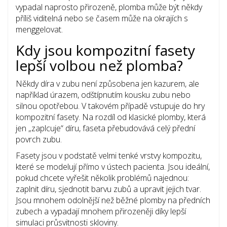
vypadal naprosto přirozeně, plomba může být někdy
příliš viditelná nebo se časem může na okrajích s
menggelovat.
Kdy jsou kompozitní fasety
lepší volbou než plomba?
Někdy díra v zubu není způsobena jen kazurem, ale
například úrazem, odštípnutím kousku zubu nebo
silnou opotřebou. V takovém případě vstupuje do hry
kompozitní fasety
. Na rozdíl od klasické plomby, která
jen „zaplcuje“ díru, faseta přebudovává celý přední
povrch zubu.
Fasety jsou v podstatě velmi tenké vrstvy kompozitu,
které se modelují přímo v ústech pacienta. Jsou ideální,
pokud chcete vyřešit několik problémů najednou:
zaplnit díru, sjednotit barvu zubů a upravit jejich tvar.
Jsou mnohem odolnější než běžné plomby na předních
zubech a vypadají mnohem přirozeněji díky lepší
simulaci průsvitnosti skloviny.