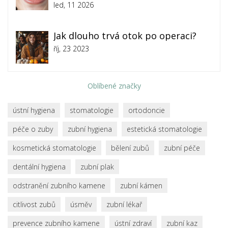
led, 11 2026
Jak dlouho trvá otok po operaci?
říj, 23 2023
Oblíbené značky
ústní hygiena
stomatologie
ortodoncie
péče o zuby
zubní hygiena
estetická stomatologie
kosmetická stomatologie
bělení zubů
zubní péče
dentální hygiena
zubní plak
odstranění zubního kamene
zubní kámen
citlivost zubů
úsměv
zubní lékař
prevence zubního kamene
ústní zdraví
zubní kaz