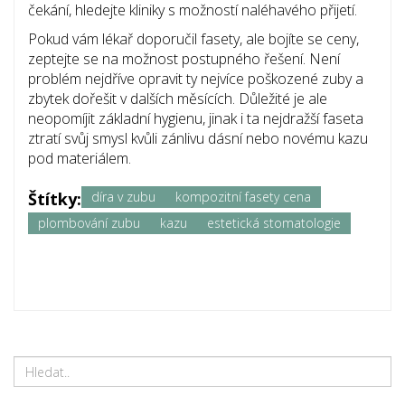
čekání, hledejte kliniky s možností naléhavého přijetí.
Pokud vám lékař doporučil fasety, ale bojíte se ceny,
zeptejte se na možnost postupného řešení. Není
problém nejdříve opravit ty nejvíce poškozené zuby a
zbytek dořešit v dalších měsících. Důležité je ale
neopomíjit základní hygienu, jinak i ta nejdražší faseta
ztratí svůj smysl kvůli zánlivu dásní nebo novému kazu
pod materiálem.
Štítky:
díra v zubu
kompozitní fasety cena
plombování zubu
kazu
estetická stomatologie