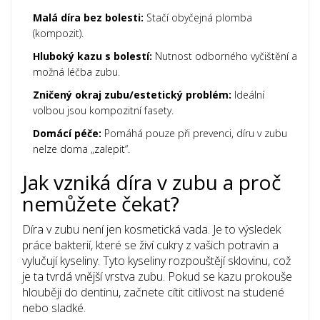
Malá díra bez bolesti:
Stačí obyčejná plomba
(kompozit).
Hluboký kazu s bolestí:
Nutnost odborného vyčištění a
možná léčba zubu.
Zničený okraj zubu/estetický problém:
Ideální
volbou jsou kompozitní fasety.
Domácí péče:
Pomáhá pouze při prevenci, díru v zubu
nelze doma „zalepit“.
Jak vzniká díra v zubu a proč
nemůžete čekat?
Díra v zubu není jen kosmetická vada. Je to výsledek
práce bakterií, které se živí cukry z vašich potravin a
vylučují kyseliny. Tyto kyseliny rozpouštějí
sklovinu
, což
je ta tvrdá vnější vrstva zubu. Pokud se kazu prokouše
hlouběji do
dentinu
, začnete cítit citlivost na studené
nebo sladké.