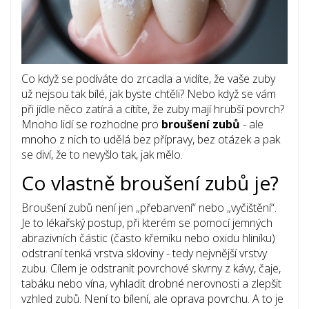
Co když se podíváte do zrcadla a vidíte, že vaše zuby
už nejsou tak bílé, jak byste chtěli? Nebo když se vám
při jídle něco zatírá a cítíte, že zuby mají hrubší povrch?
Mnoho lidí se rozhodne pro
broušení zubů
- ale
mnoho z nich to udělá bez přípravy, bez otázek a pak
se diví, že to nevyšlo tak, jak mělo.
Co vlastně broušení zubů je?
Broušení zubů není jen „přebarvení“ nebo „vyčištění“.
Je to lékařský postup, při kterém se pomocí jemných
abrazivních částic (často křemíku nebo oxidu hliníku)
odstraní tenká vrstva skloviny - tedy nejvnější vrstvy
zubu. Cílem je odstranit povrchové skvrny z kávy, čaje,
tabáku nebo vína, vyhladit drobné nerovnosti a zlepšit
vzhled zubů. Není to bílení, ale oprava povrchu. A to je