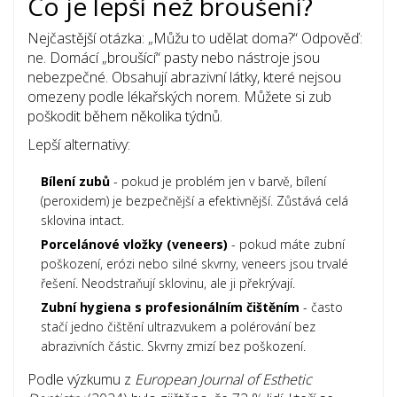
Co je lepší než broušení?
Nejčastější otázka: „Můžu to udělat doma?“ Odpověď:
ne. Domácí „broušící“ pasty nebo nástroje jsou
nebezpečné. Obsahují abrazivní látky, které nejsou
omezeny podle lékařských norem. Můžete si zub
poškodit během několika týdnů.
Lepší alternativy:
Bílení zubů
- pokud je problém jen v barvě, bílení
(peroxidem) je bezpečnější a efektivnější. Zůstává celá
sklovina intact.
Porcelánové vložky (veneers)
- pokud máte zubní
poškození, erózi nebo silné skvrny, veneers jsou trvalé
řešení. Neodstraňují sklovinu, ale ji překrývají.
Zubní hygiena s profesionálním čištěním
- často
stačí jedno čištění ultrazvukem a polérování bez
abrazivních částic. Skvrny zmizí bez poškození.
Podle výzkumu z
European Journal of Esthetic