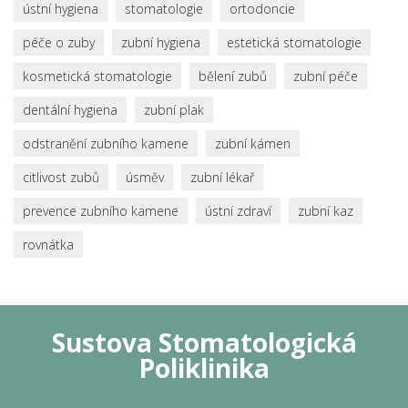
ústní hygiena
stomatologie
ortodoncie
péče o zuby
zubní hygiena
estetická stomatologie
kosmetická stomatologie
bělení zubů
zubní péče
dentální hygiena
zubní plak
odstranění zubního kamene
zubní kámen
citlivost zubů
úsměv
zubní lékař
prevence zubního kamene
ústní zdraví
zubní kaz
rovnátka
Sustova Stomatologická
Poliklinika