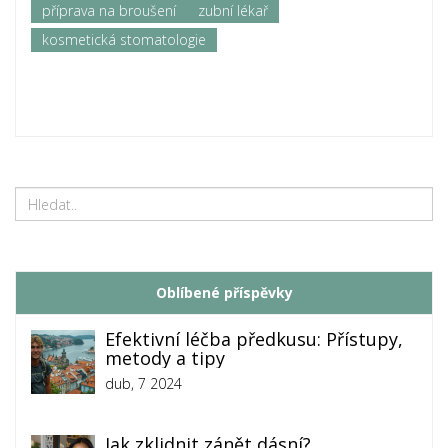
příprava na broušení
zubní lékař
kosmetická stomatologie
Oblíbené příspěvky
Efektivní léčba předkusu: Přístupy,
metody a tipy
dub, 7 2024
Jak zklidnit zánět dásní?