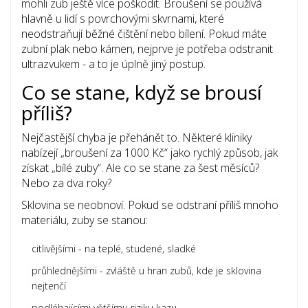
mohli zub ještě více poškodit. Broušení se používá
hlavně u lidí s povrchovými skvrnami, které
neodstraňují běžné čištění nebo bílení. Pokud máte
zubní plak nebo kámen, nejprve je potřeba odstranit
ultrazvukem - a to je úplně jiný postup.
Co se stane, když se brousí
příliš?
Nejčastější chyba je přehánět to. Některé kliniky
nabízejí „broušení za 1000 Kč“ jako rychlý způsob, jak
získat „bílé zuby“. Ale co se stane za šest měsíců?
Nebo za dva roky?
Sklovina se neobnoví. Pokud se odstraní příliš mnoho
materiálu, zuby se stanou:
citlivějšími - na teplé, studené, sladké
průhlednějšími - zvláště u hran zubů, kde je sklovina
nejtenčí
podléhajícími většímu riziku kazu