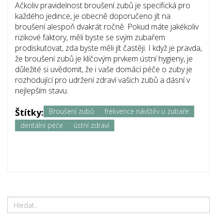
Ačkoliv pravidelnost broušení zubů je specifická pro
každého jedince, je obecně doporučeno jít na
broušení alespoň dvakrát ročně. Pokud máte jakékoliv
rizikové faktory, měli byste se svým zubařem
prodiskutovat, zda byste měli jít častěji. I když je pravda,
že broušení zubů je klíčovým prvkem ústní hygieny, je
důležité si uvědomit, že i vaše domácí péče o zuby je
rozhodující pro udržení zdraví vašich zubů a dásní v
nejlepším stavu.
Štítky:
Broušení zubů
frekvence návštěv u zubaře
dentální péče
ústní zdraví