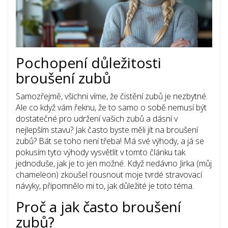
Pochopení důležitosti
broušení zubů
Samozřejmě, všichni víme, že čistění zubů je nezbytné.
Ale co když vám řeknu, že to samo o sobě nemusí být
dostatečné pro udržení vašich zubů a dásní v
nejlepším stavu? Jak často byste měli jít na broušení
zubů? Bát se toho není třeba! Má své výhody, a já se
pokusím tyto výhody vysvětlit v tomto článku tak
jednoduše, jak je to jen možné. Když nedávno Jirka (můj
chameleon) zkoušel rousnout moje tvrdé stravovací
návyky, připomnělo mi to, jak důležité je toto téma.
Proč a jak často broušení
zubů?