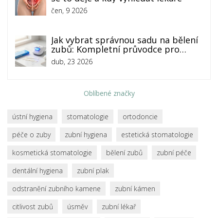
čen, 9 2026
Jak vybrat správnou sadu na bělení
zubů: Kompletní průvodce pro
bílejší úsměv
dub, 23 2026
Oblíbené značky
ústní hygiena
stomatologie
ortodoncie
péče o zuby
zubní hygiena
estetická stomatologie
kosmetická stomatologie
bělení zubů
zubní péče
dentální hygiena
zubní plak
odstranění zubního kamene
zubní kámen
citlivost zubů
úsměv
zubní lékař