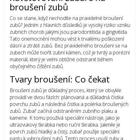
broušení zubů
Co se stane, když nechodíte na pravidelné broušení
zubů? Jedním z hlavních důsledků je vysoký riziko vzniku
zubních chorob jakými jsou parodontitida a gingivitida.
Tato onemocnění mohou vést k trvalému poškození
dásní a ztrátě zubů. Bez pravidelného broušení se na
zubech může tvořit zubní kámen, což je tvrdý a porézní
materiál, který je velmi obtížné odstranit během
obyčejného čištění zubů.
Tvary broušení: Co čekat
Broušení zubů je důkladný proces, který se obvykle
provádí ve dvou fázích: plánovaná a důkladná čistka
povrchu zubů a následná čistka a polérka broušených
zubů. Zubař začíná odstraněním zubního plaku a
kamene. K tomu používá speciální nástroje, jako je
ultrazvukový škrabka nebo ruční škrabka. Jakmile je
povrch zubů hladký a čistý, zubař použije speciální
pastu k vybroušení zubů. Tento proces usuší zuby a