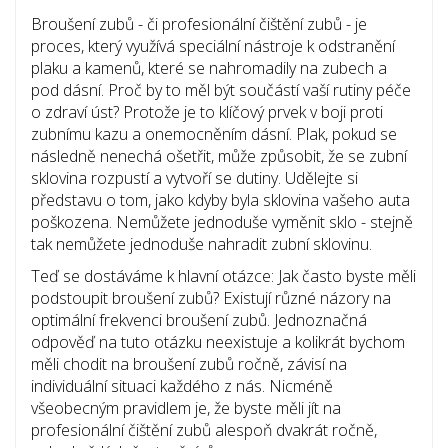
Broušení zubů - či profesionální čištění zubů - je
proces, který využívá speciální nástroje k odstranění
plaku a kamenů, které se nahromadily na zubech a
pod dásní. Proč by to měl být součástí vaší rutiny péče
o zdraví úst? Protože je to klíčový prvek v boji proti
zubnímu kazu a onemocněním dásní. Plak, pokud se
následně nenechá ošetřit, může způsobit, že se zubní
sklovina rozpustí a vytvoří se dutiny. Udělejte si
představu o tom, jako kdyby byla sklovina vašeho auta
poškozena. Nemůžete jednoduše vyměnit sklo - stejně
tak nemůžete jednoduše nahradit zubní sklovinu.
Teď se dostáváme k hlavní otázce: Jak často byste měli
podstoupit broušení zubů? Existují různé názory na
optimální frekvenci broušení zubů. Jednoznačná
odpověď na tuto otázku neexistuje a kolikrát bychom
měli chodit na broušení zubů ročně, závisí na
individuální situaci každého z nás. Nicméně
všeobecným pravidlem je, že byste měli jít na
profesionální čištění zubů alespoň dvakrát ročně,