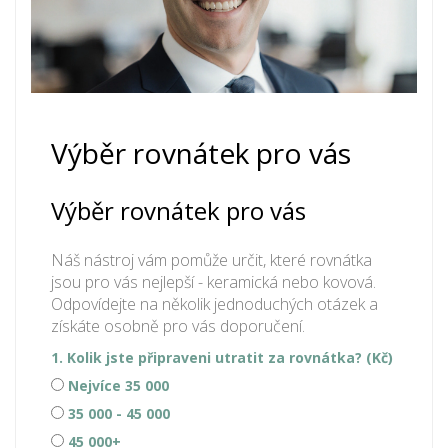
Výběr rovnátek pro vás
Výběr rovnátek pro vás
Náš nástroj vám pomůže určit, které rovnátka
jsou pro vás nejlepší - keramická nebo kovová.
Odpovídejte na několik jednoduchých otázek a
získáte osobně pro vás doporučení.
1. Kolik jste připraveni utratit za rovnátka? (Kč)
Nejvíce 35 000
35 000 - 45 000
45 000+