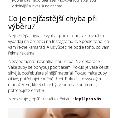
Kdo je dítě nebo teenager - kovová rovnátka jsou
odolnější a levnější na náhradu
Co je nejčastější chyba při
výběru?
Nejčastější chyba je vybírat podle toho, jak rovnátka
vypadají na obrázku na Instagramu. Ne podle toho, co
vám řekne kamarád. A už vůbec ne podle toho, co vám
řekne reklama.
Nezapomeňte: rovnátka jsou léčba. Ne dekorace.
Vaše zuby se pohybují pod tlakem. Pokud je vaše čelist
silnější, potřebujete silnější materiál. Pokud máte zuby
citlivé, potřebujete méně tření. Pokud jste vysokým
manažerem, který chce být v klidu na konferenci,
potřebujete estetiku.
Neexistuje „lepší“ rovnátka. Existuje
lepší pro vás
.