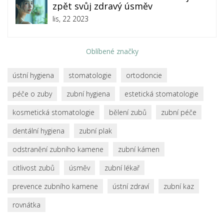
zpět svůj zdravý úsměv
lis, 22 2023
Oblíbené značky
ústní hygiena
stomatologie
ortodoncie
péče o zuby
zubní hygiena
estetická stomatologie
kosmetická stomatologie
bělení zubů
zubní péče
dentální hygiena
zubní plak
odstranění zubního kamene
zubní kámen
citlivost zubů
úsměv
zubní lékař
prevence zubního kamene
ústní zdraví
zubní kaz
rovnátka