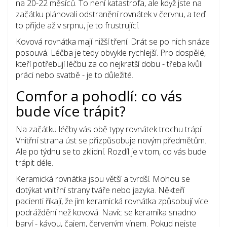
na 20-22 měsíců. To není katastrofa, ale když jste na
začátku plánovali odstranění rovnátek v červnu, a teď
to přijde až v srpnu, je to frustrující.
Kovová rovnátka mají nižší tření. Drát se po nich snáze
posouvá. Léčba je tedy obvykle rychlejší. Pro dospělé,
kteří potřebují léčbu za co nejkratší dobu - třeba kvůli
práci nebo svatbě - je to důležité.
Comfor a pohodlí: co vás
bude více trápit?
Na začátku léčby vás obě typy rovnátek trochu trápí.
Vnitřní strana úst se přizpůsobuje novým předmětům.
Ale po týdnu se to zklidní. Rozdíl je v tom, co vás bude
trápit déle.
Keramická rovnátka jsou větší a tvrdší. Mohou se
dotýkat vnitřní strany tváře nebo jazyka. Někteří
pacienti říkají, že jim keramická rovnátka způsobují více
podráždění než kovová. Navíc se keramika snadno
barví - kávou, čajem, červeným vínem. Pokud nejste