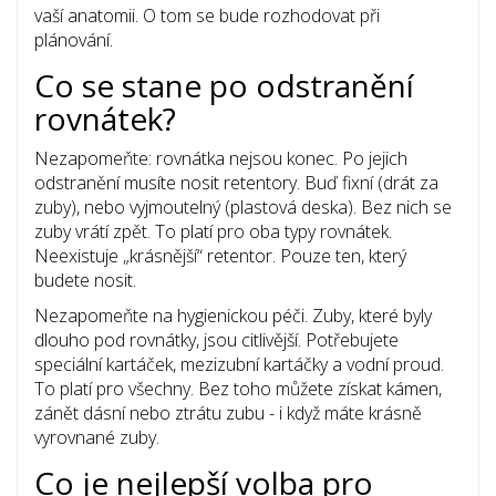
vaší anatomii. O tom se bude rozhodovat při
plánování.
Co se stane po odstranění
rovnátek?
Nezapomeňte: rovnátka nejsou konec. Po jejich
odstranění musíte nosit retentory. Buď fixní (drát za
zuby), nebo vyjmoutelný (plastová deska). Bez nich se
zuby vrátí zpět. To platí pro oba typy rovnátek.
Neexistuje „krásnější“ retentor. Pouze ten, který
budete nosit.
Nezapomeňte na hygienickou péči. Zuby, které byly
dlouho pod rovnátky, jsou citlivější. Potřebujete
speciální kartáček, mezizubní kartáčky a vodní proud.
To platí pro všechny. Bez toho můžete získat kámen,
zánět dásní nebo ztrátu zubu - i když máte krásně
vyrovnané zuby.
Co je nejlepší volba pro