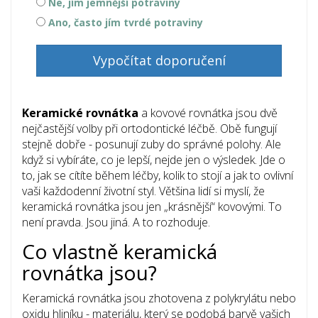
Ne, jím jemnější potraviny
Ano, často jím tvrdé potraviny
Vypočítat doporučení
Keramické rovnátka
a kovové rovnátka jsou dvě
nejčastější volby při ortodontické léčbě. Obě fungují
stejně dobře - posunují zuby do správné polohy. Ale
když si vybíráte, co je lepší, nejde jen o výsledek. Jde o
to, jak se cítíte během léčby, kolik to stojí a jak to ovlivní
vaši každodenní životní styl. Většina lidí si myslí, že
keramická rovnátka jsou jen „krásnější“ kovovými. To
není pravda. Jsou jiná. A to rozhoduje.
Co vlastně keramická
rovnátka jsou?
Keramická rovnátka jsou zhotovena z polykrylátu nebo
oxidu hliníku - materiálu, který se podobá barvě vašich