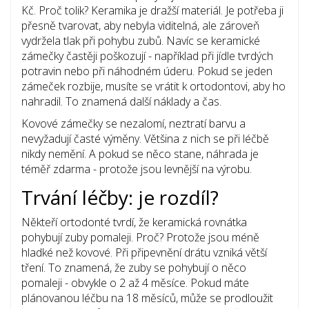
Kč. Proč tolik? Keramika je dražší materiál. Je potřeba ji
přesně tvarovat, aby nebyla viditelná, ale zároveň
vydržela tlak při pohybu zubů. Navíc se keramické
zámečky častěji poškozují - například při jídle tvrdých
potravin nebo při náhodném úderu. Pokud se jeden
zámeček rozbije, musíte se vrátit k ortodontovi, aby ho
nahradil. To znamená další náklady a čas.
Kovové zámečky se nezalomí, neztratí barvu a
nevyžadují časté výměny. Většina z nich se při léčbě
nikdy nemění. A pokud se něco stane, náhrada je
téměř zdarma - protože jsou levnější na výrobu.
Trvání léčby: je rozdíl?
Někteří ortodonté tvrdí, že keramická rovnátka
pohybují zuby pomaleji. Proč? Protože jsou méně
hladké než kovové. Při připevnění drátu vzniká větší
tření. To znamená, že zuby se pohybují o něco
pomaleji - obvykle o 2 až 4 měsíce. Pokud máte
plánovanou léčbu na 18 měsíců, může se prodloužit