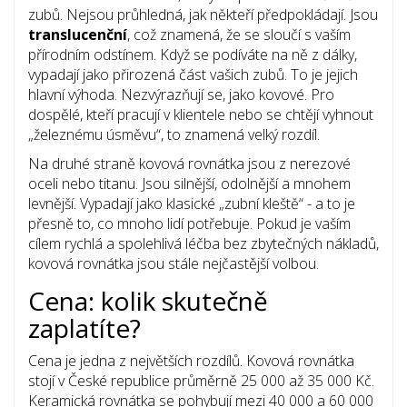
zubů. Nejsou průhledná, jak někteří předpokládají. Jsou
translucenční
, což znamená, že se sloučí s vaším
přírodním odstínem. Když se podíváte na ně z dálky,
vypadají jako přirozená část vašich zubů. To je jejich
hlavní výhoda. Nezvýrazňují se, jako kovové. Pro
dospělé, kteří pracují v klientele nebo se chtějí vyhnout
„železnému úsměvu“, to znamená velký rozdíl.
Na druhé straně kovová rovnátka jsou z nerezové
oceli nebo titanu. Jsou silnější, odolnější a mnohem
levnější. Vypadají jako klasické „zubní kleště“ - a to je
přesně to, co mnoho lidí potřebuje. Pokud je vaším
cílem rychlá a spolehlivá léčba bez zbytečných nákladů,
kovová rovnátka jsou stále nejčastější volbou.
Cena: kolik skutečně
zaplatíte?
Cena je jedna z největších rozdílů. Kovová rovnátka
stojí v České republice průměrně 25 000 až 35 000 Kč.
Keramická rovnátka se pohybují mezi 40 000 a 60 000