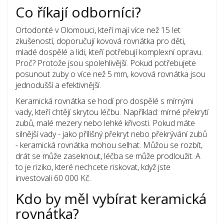
Co říkají odborníci?
Ortodonté v Olomouci, kteří mají více než 15 let
zkušeností, doporučují kovová rovnátka pro děti,
mladé dospělé a lidi, kteří potřebují komplexní opravu.
Proč? Protože jsou spolehlivější. Pokud potřebujete
posunout zuby o více než 5 mm, kovová rovnátka jsou
jednodušší a efektivnější.
Keramická rovnátka se hodí pro dospělé s mírnými
vady, kteří chtějí skrytou léčbu. Například: mírné překrytí
zubů, malé mezery nebo lehké křivosti. Pokud máte
silnější vady - jako přílišný překryt nebo překrývání zubů
- keramická rovnátka mohou selhat. Můžou se rozbít,
drát se může zaseknout, léčba se může prodloužit. A
to je riziko, které nechcete riskovat, když jste
investovali 60 000 Kč.
Kdo by měl vybírat keramická
rovnátka?