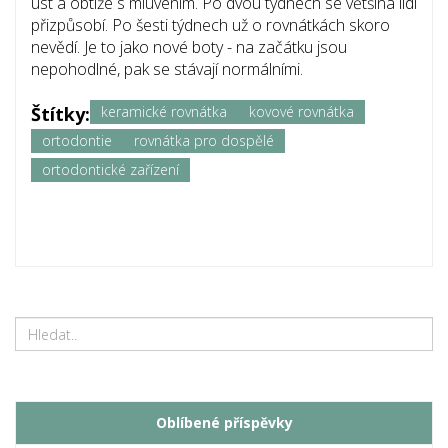
úst a obtíže s mluvením. Po dvou týdnech se většina lidí
přizpůsobí. Po šesti týdnech už o rovnátkách skoro
nevědí. Je to jako nové boty - na začátku jsou
nepohodlné, pak se stávají normálními.
Štítky:
keramické rovnátka
kovové rovnátka
ortodontie
rovnátka pro dospělé
ortodontické zařízení
Oblíbené příspěvky