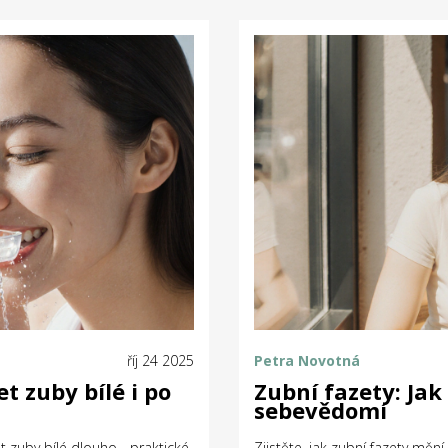
říj 24 2025
Petra Novotná
t zuby bílé i po
Zubní fazety: Jak
sebevědomí
 zuby bílé dlouho - praktické
Zjistěte, jak zubní fazety měn