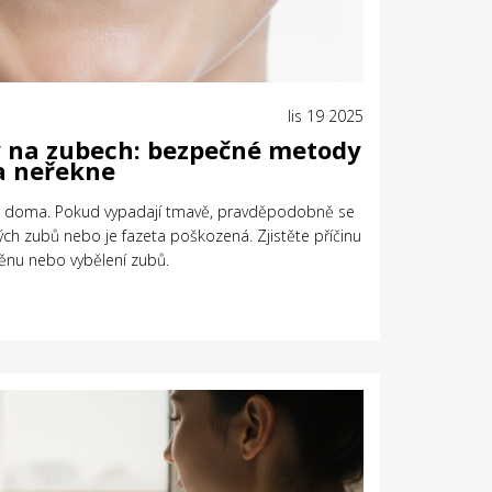
lis 19 2025
ty na zubech: bezpečné metody
a neřekne
it doma. Pokud vypadají tmavě, pravděpodobně se
ých zubů nebo je fazeta poškozená. Zjistěte příčinu
měnu nebo vybělení zubů.