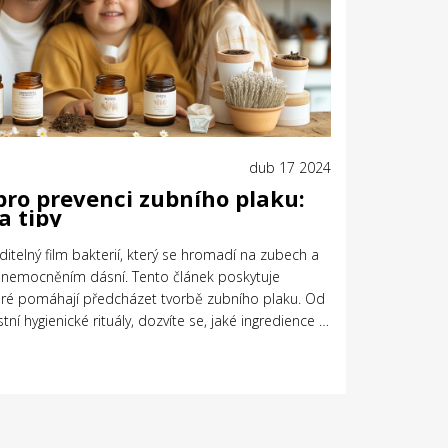
dub 17 2024
pro prevenci zubního plaku:
a tipy
ditelný film bakterií, který se hromadí na zubech a
onemocněním dásní. Tento článek poskytuje
eré pomáhají předcházet tvorbě zubního plaku. Od
ní hygienické rituály, dozvíte se, jaké ingredience a
dravější úsměv bez chemikálií.