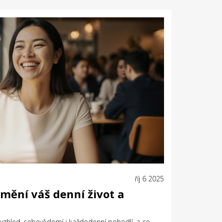
říj 6 2025
 mění váš denní život a
í vzhled, sebevědomí i každodenní pohodlí, a co