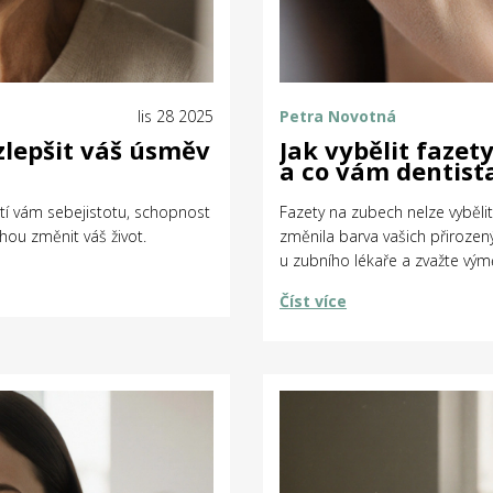
lis 28 2025
Petra Novotná
zlepšit váš úsměv
Jak vybělit faze
a co vám dentist
átí vám sebejistotu, schopnost
Fazety na zubech nelze vyběl
hou změnit váš život.
změnila barva vašich přirozen
u zubního lékaře a zvažte vý
Číst více