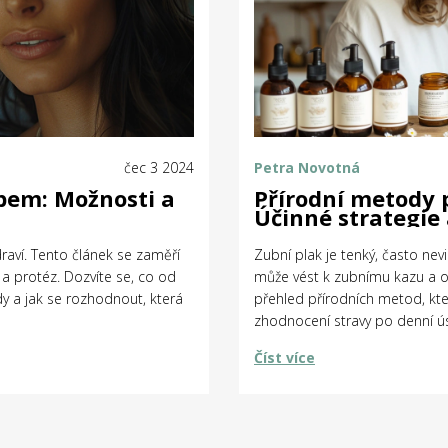
čec 3 2024
Petra Novotná
ubem: Možnosti a
Přírodní metody 
Účinné strategie 
draví. Tento článek se zaměří
Zubní plak je tenký, často nevi
a protéz. Dozvíte se, co od
může vést k zubnímu kazu a 
y a jak se rozhodnout, která
přehled přírodních metod, kt
zhodnocení stravy po denní úst
techniky můžete využívat pro z
Číst více