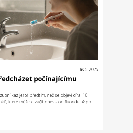
lis 5 2025
předcházet počínajícímu
í zubní kaz ještě předtím, než se objeví díra. 10
oků, které můžete začít dnes - od fluoridu až po