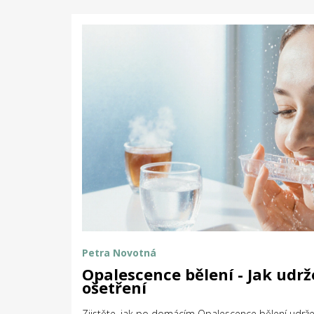
Petra Novotná
Opalescence bělení - Jak udrže
ošetření
Zjistěte, jak po domácím Opalescence bělení udržet