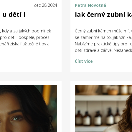
čec 28 2024
Petra Novotná
u dětí i
Jak černý zubní k
, kdy a za jakých podmínek
Černý zubní kámen může mít v
pro děti i dospělé, proces
se zaměříme na to, jak vzniká,
náři získají užitečné tipy a
Nabízíme praktické tipy pro 
dětí zdravé a zářivé. Nezaned
Číst více