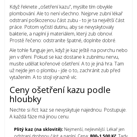
Když řeknete „ošetření kazu“, myslíte tím obvykle
plombování. Ale to není všechno. Nejprve zubní lékař
odstraní poškozenou část zubu - to je ta největší část
práce. Potom vyčistí dutinu, aby se nevyskytovaly
bakterie, a naplní ji materiálem, který zub obnoví.
Prostě řečeno: odstraníte špatné, doplníte dobré.
Ale tohle funguje jen, když je kaz ještě na povrchu nebo
jen v dřeni. Pokud se kaz dostane k zubnímu nervu,
musíte udělat kořenové ošetření. A to je jiná hra. Tam
už nejde jen o plombu - jde o to, zachránit zub před
vytažením. A to stojí výrazně víc.
Ceny ošetření kazu podle
hloubky
Nechte si říct: kaz se nevyskytuje najednou. Postupuje.
A každá fáze má jinou cenu.
Plitý kaz (na sklovitě):
Nejmenší, nejlevnější. Lékař jen
odstraní drobnou část a naplní. Cena:
800-1 500 Kč
. Tady