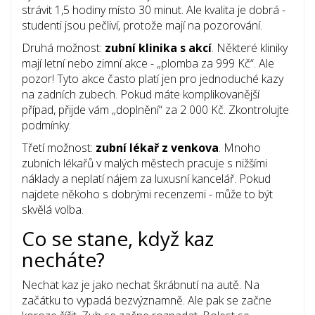
strávit 1,5 hodiny místo 30 minut. Ale kvalita je dobrá -
studenti jsou pečliví, protože mají na pozorování.
Druhá možnost:
zubní klinika s akcí
. Některé kliniky
mají letní nebo zimní akce - „plomba za 999 Kč“. Ale
pozor! Tyto akce často platí jen pro jednoduché kazy
na zadních zubech. Pokud máte komplikovanější
případ, přijde vám „doplnění“ za 2 000 Kč. Zkontrolujte
podmínky.
Třetí možnost:
zubní lékař z venkova
. Mnoho
zubních lékařů v malých městech pracuje s nižšími
náklady a neplatí nájem za luxusní kancelář. Pokud
najdete někoho s dobrými recenzemi - může to být
skvělá volba.
Co se stane, když kaz
necháte?
Nechat kaz je jako nechat škrábnutí na autě. Na
začátku to vypadá bezvýznamně. Ale pak se začne