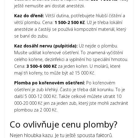
ještě nemusíte ani dostat anestézii.
Kaz do dřeně:
Větší dutina, potřebujete hlubší čištění a
větší plombu. Cena:
1 500-2 500 Kč
. Už je třeba lokální
anestézie a častěji se používá kompozitní materiál, který
se barví do zubu.
Kaz dosáhl nervu (pulpitida):
Už nejde o plombu.
Musíte udělat kořenové ošetření. To znamená vyčištění
celého kořene, dezinfekci a vyplnění ho speciální hmotou.
Cena:
3 500-6 000 Kč
za jeden kořen. U molárů, které
mají tři kořeny, to může být až 15 000 Kč.
Plomba po kořenovém ošetření:
Po kořenovém
ošetření je zub křehký. Často je třeba dát korunku. To je
další 5 000-12 000 Kč. Takže celkově můžete utratit 10
000-20 000 Kč jen za jeden zub, který jste mohli zachránit
plombou za 2 000 Kč.
Co ovlivňuje cenu plomby?
Nejen hloubka kazu. Je tu ještě spousta faktorů.