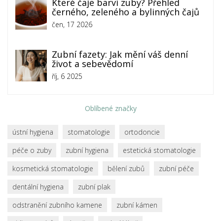
Které čaje barví zuby? Přehled
černého, zeleného a bylinných čajů
čen, 17 2026
Zubní fazety: Jak mění váš denní
život a sebevědomí
říj, 6 2025
Oblíbené značky
ústní hygiena
stomatologie
ortodoncie
péče o zuby
zubní hygiena
estetická stomatologie
kosmetická stomatologie
bělení zubů
zubní péče
dentální hygiena
zubní plak
odstranění zubního kamene
zubní kámen