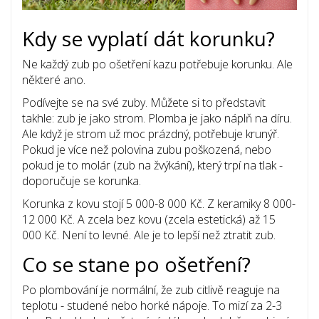
Kdy se vyplatí dát korunku?
Ne každý zub po ošetření kazu potřebuje korunku. Ale
některé ano.
Podívejte se na své zuby. Můžete si to představit
takhle: zub je jako strom. Plomba je jako náplň na díru.
Ale když je strom už moc prázdný, potřebuje krunýř.
Pokud je více než polovina zubu poškozená, nebo
pokud je to molár (zub na žvýkání), který trpí na tlak -
doporučuje se korunka.
Korunka z kovu stojí 5 000-8 000 Kč. Z keramiky 8 000-
12 000 Kč. A zcela bez kovu (zcela estetická) až 15
000 Kč. Není to levné. Ale je to lepší než ztratit zub.
Co se stane po ošetření?
Po plombování je normální, že zub citlivě reaguje na
teplotu - studené nebo horké nápoje. To mizí za 2-3