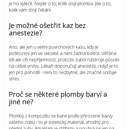
je ho vyléčit. Nejde o to, kolik stojí plomba. Jde o to,
kolik vám stojí čekání.
Je možné ošetřit kaz bez
anestezie?
Ano, ale jen u velmi povrchových kazu, kdy je
poškození jen ve sklovitě a není žádná bolest. Většina
lidí ale cítí nepříjemnost, protože zubní nástroje působí
na citlivé vrstvy. Lékaři doporučují anestézii, i když je to
jen pro pohodlí - není to nezbytné, ale značně snižuje
stres.
Proč se některé plomby barví a
jiné ne?
Plomby z kompozitu se barví podle přirozené barvy
vašeho zubu - to je estetický materiál, vhodný pro
přední zuby. Amalgam je stříbrný a používá se jen na