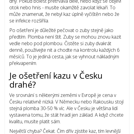
dny. Pokud bolest přetrvává déle, nebo když se objeví
otok nebo hnis - musíte okamžitě zavolat lékaři. To
může znamenat, že nebyl kaz úplně vyčištěn nebo že
se infekce rozšířila.
Po ošetření je důležité pečovat o zuby stejně jako
předtím. Plomba není štít. Zuby se mohou znovu kazit
vedle nebo pod plombou. Čistěte si zuby dvakrát
denně, používejte nit a chodte na kontrolu každých 6
měsíců. To je jediná cesta, jak se vyhnout nákladným
překvapením.
Je ošetření kazu v Česku
drahé?
Ve srovnání s některými zeměmi v Evropě je cena v
Česku relativně nízká. V Německu nebo Rakousku stojí
stejná plomba 30-50 % víc. Ale v Česku je většina lidí
vystavena tomu, že stát hradí jen základ. A když chcete
kvalitu, musíte platit sám.
Největší chyba? Čekat. Čím dřív zjistíte kaz, tím levnější