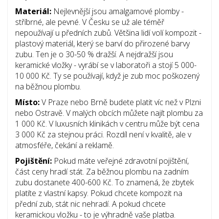
Materiál:
Nejlevnější jsou amalgamové plomby -
stříbrné, ale pevné. V Česku se už ale téměř
nepoužívají u předních zubů. Většina lidí volí kompozit -
plastový materiál, který se barví do přirozené barvy
zubu. Ten je o 30-50 % dražší. A nejdražší jsou
keramické vložky - vyrábí se v laboratoři a stojí 5 000-
10 000 Kč. Ty se používají, když je zub moc poškozený
na běžnou plombu.
Místo:
V Praze nebo Brně budete platit víc než v Plzni
nebo Ostravě. V malých obcích můžete najít plombu za
1 000 Kč. V luxusních klinikách v centru může být cena
3 000 Kč za stejnou práci. Rozdíl není v kvalitě, ale v
atmosféře, čekání a reklamě.
Pojištění:
Pokud máte veřejné zdravotní pojištění,
část ceny hradí stát. Za běžnou plombu na zadním
zubu dostanete 400-600 Kč. To znamená, že zbytek
platíte z vlastní kapsy. Pokud chcete kompozit na
přední zub, stát nic nehradí. A pokud chcete
keramickou vložku - to je výhradně vaše platba.