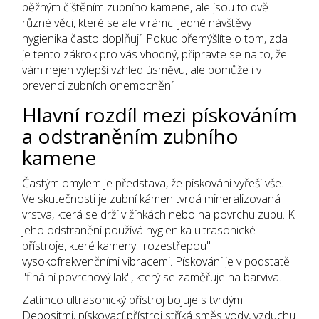
běžným čištěním zubního kamene, ale jsou to dvě
různé věci, které se ale v rámci jedné návštěvy
hygienika často doplňují. Pokud přemýšlíte o tom, zda
je tento zákrok pro vás vhodný, připravte se na to, že
vám nejen vylepší vzhled úsměvu, ale pomůže i v
prevenci zubních onemocnění.
Hlavní rozdíl mezi pískováním
a odstraněním zubního
kamene
Častým omylem je představa, že pískování vyřeší vše.
Ve skutečnosti je
zubní kámen
tvrdá mineralizovaná
vrstva, která se drží v žínkách nebo na povrchu zubu. K
jeho odstranění používá hygienika
ultrasonické
přístroje
, které kameny "rozestřepou"
vysokofrekvenčními vibracemi. Pískování je v podstatě
"finální povrchový lak", který se zaměřuje na barviva.
Zatímco ultrasonický přístroj bojuje s tvrdými
Depositmi, pískovací přístroj stříká směs vody, vzduchu