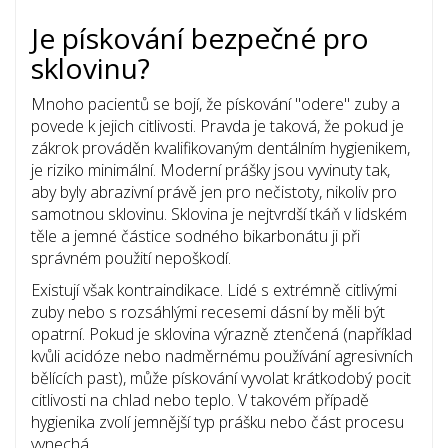
Je pískování bezpečné pro
sklovinu?
Mnoho pacientů se bojí, že pískování "odere" zuby a
povede k jejich citlivosti. Pravda je taková, že pokud je
zákrok prováděn kvalifikovaným
dentálním hygienikem
,
je riziko minimální. Moderní prášky jsou vyvinuty tak,
aby byly abrazivní právě jen pro nečistoty, nikoliv pro
samotnou sklovinu. Sklovina je nejtvrdší tkáň v lidském
těle a jemné částice sodného bikarbonátu ji při
správném použití nepoškodí.
Existují však kontraindikace. Lidé s extrémně citlivými
zuby nebo s rozsáhlými recesemi dásní by měli být
opatrní. Pokud je sklovina výrazně ztenčená (například
kvůli acidóze nebo nadměrnému používání agresivních
bělících past), může pískování vyvolat krátkodobý pocit
citlivosti na chlad nebo teplo. V takovém případě
hygienika zvolí jemnější typ prášku nebo část procesu
vynechá.