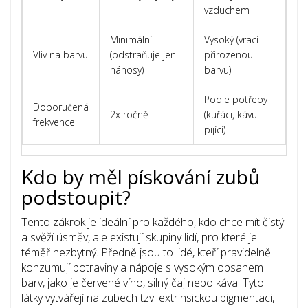
vzduchem
Minimální
Vysoký (vrací
Vliv na barvu
(odstraňuje jen
přirozenou
nánosy)
barvu)
Podle potřeby
Doporučená
2x ročně
(kuřáci, kávu
frekvence
pijící)
Kdo by měl pískování zubů
podstoupit?
Tento zákrok je ideální pro každého, kdo chce mít čistý
a svěží úsměv, ale existují skupiny lidí, pro které je
téměř nezbytný. Předně jsou to lidé, kteří pravidelně
konzumují potraviny a nápoje s vysokým obsahem
barv, jako je červené víno, silný čaj nebo káva. Tyto
látky vytvářejí na zubech tzv.
extrinsickou pigmentaci
,