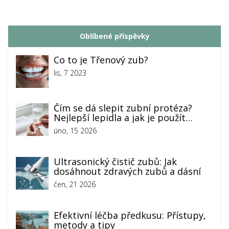
Oblíbené příspěvky
Co to je Třenový zub?
lis, 7 2023
Čím se dá slepit zubní protéza?
Nejlepší lepidla a jak je použít
správně
úno, 15 2026
Ultrasonický čistič zubů: Jak
dosáhnout zdravých zubů a dásní
čen, 21 2026
Efektivní léčba předkusu: Přístupy,
metody a tipy