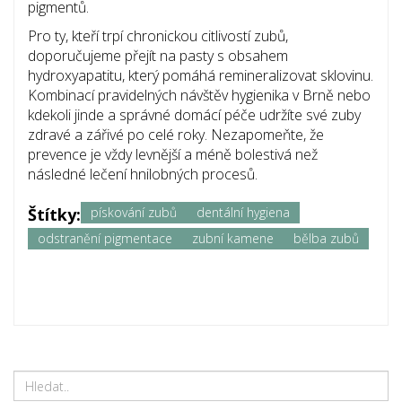
pigmentů.
Pro ty, kteří trpí chronickou citlivostí zubů,
doporučujeme přejít na pasty s obsahem
hydroxyapatitu, který pomáhá remineralizovat sklovinu.
Kombinací pravidelných návštěv hygienika v Brně nebo
kdekoli jinde a správné domácí péče udržíte své zuby
zdravé a zářivé po celé roky. Nezapomeňte, že
prevence je vždy levnější a méně bolestivá než
následné lečení hnilobných procesů.
Štítky:
pískování zubů
dentální hygiena
odstranění pigmentace
zubní kamene
bělba zubů