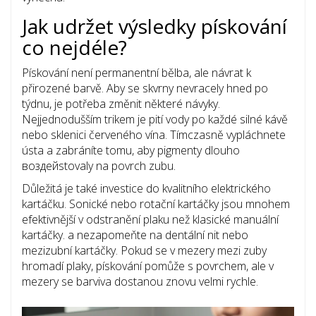
Jak udržet výsledky pískování
co nejdéle?
Pískování není permanentní bělba, ale návrat k
přirozené barvě. Aby se skvrny nevracely hned po
týdnu, je potřeba změnit některé návyky.
Nejjednodušším trikem je pití vody po každé silné kávě
nebo sklenici červeného vína. Tímczasně vypláchnete
ústa a zabráníte tomu, aby pigmenty dlouho
воздейstovaly na povrch zubu.
Důležitá je také investice do kvalitního
elektrického
kartáčku
. Sonické nebo rotační kartáčky jsou mnohem
efektivnější v odstranění plaku než klasické manuální
kartáčky. a nezapomeňte na
dentální nit
nebo
mezizubní kartáčky. Pokud se v mezery mezi zuby
hromadí plaky, pískování pomůže s povrchem, ale v
mezery se barviva dostanou znovu velmi rychle.