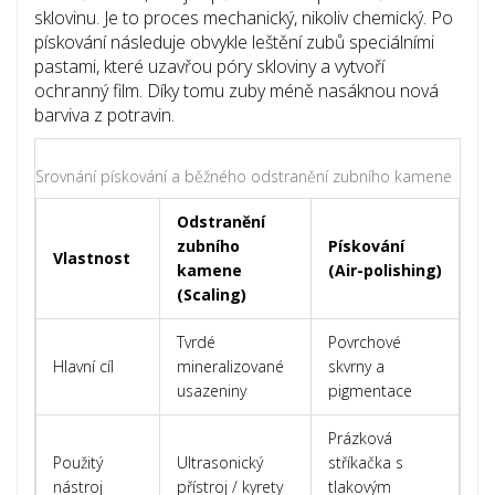
sklovinu. Je to proces mechanický, nikoliv chemický. Po
pískování následuje obvykle leštění zubů speciálními
pastami, které uzavřou póry skloviny a vytvoří
ochranný film. Díky tomu zuby méně nasáknou nová
barviva z potravin.
Srovnání pískování a běžného odstranění zubního kamene
Odstranění
zubního
Pískování
Vlastnost
kamene
(Air-polishing)
(Scaling)
Tvrdé
Povrchové
Hlavní cíl
mineralizované
skvrny a
usazeniny
pigmentace
Prázková
Použitý
Ultrasonický
stříkačka s
nástroj
přístroj / kyrety
tlakovým