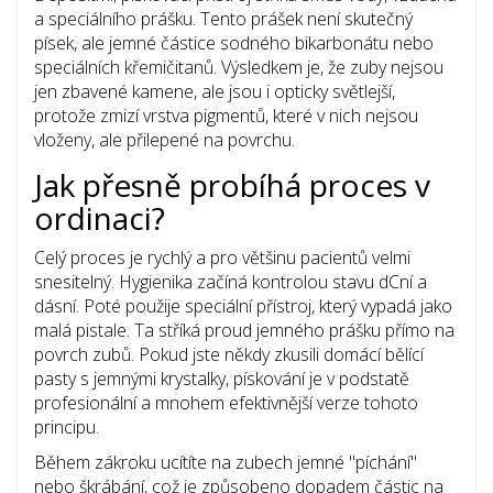
a speciálního prášku. Tento prášek není skutečný
písek, ale jemné částice sodného bikarbonátu nebo
speciálních křemičitanů. Výsledkem je, že zuby nejsou
jen zbavené kamene, ale jsou i opticky světlejší,
protože zmizí vrstva pigmentů, které v nich nejsou
vloženy, ale přilepené na povrchu.
Jak přesně probíhá proces v
ordinaci?
Celý proces je rychlý a pro většinu pacientů velmi
snesitelný. Hygienika začíná kontrolou stavu dCní a
dásní. Poté použije speciální přístroj, který vypadá jako
malá pistale. Ta stříká proud jemného prášku přímo na
povrch zubů. Pokud jste někdy zkusili domácí bělící
pasty s jemnými krystalky, pískování je v podstatě
profesionální a mnohem efektivnější verze tohoto
principu.
Během zákroku ucítíte na zubech jemné "píchání"
nebo škrábání, což je způsobeno dopadem částic na