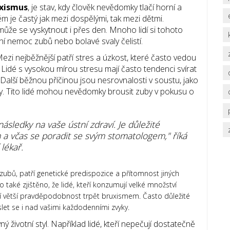
xismus
, je stav, kdy člověk nevědomky tlačí horní a
m je častý jak mezi dospělými, tak mezi dětmi.
ůže se vyskytnout i přes den. Mnoho lidí si tohoto
 nemoc zubů nebo bolavé svaly čelistí.
Mezi nejběžnější patří stres a úzkost, které často vedou
Lidé s vysokou mírou stresu mají často tendenci svírat
. Další běžnou příčinou jsou nesrovnalosti v soustu, jako
. Tito lidé mohou nevědomky brousit zuby v pokusu o
ledky na vaše ústní zdraví. Je důležité
 a včas se poradit se svým stomatologem," říká
lékař.
zubů, patří genetické predispozice a přítomnost jiných
také zjištěno, že lidé, kteří konzumují velké množství
mají větší pravděpodobnost trpět bruxismem. Často důležité
let se i nad vašimi každodenními zvyky.
ný životní styl. Například lidé, kteří nepečují dostatečně