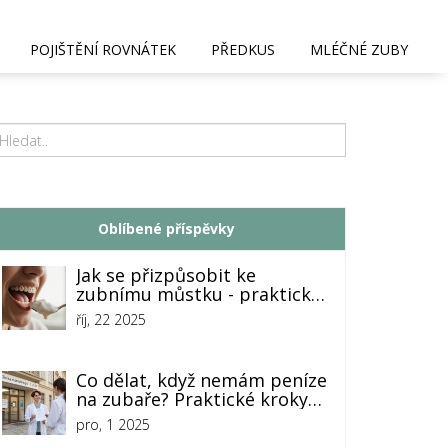
POJIŠTĚNÍ ROVNÁTEK
PŘEDKUS
MLÉČNÉ ZUBY
Oblíbené příspěvky
Jak se přizpůsobit ke
zubnímu můstku - praktické
tipy
říj, 22 2025
Co dělat, když nemám peníze
na zubaře? Praktické kroky
pro nouzi
pro, 1 2025