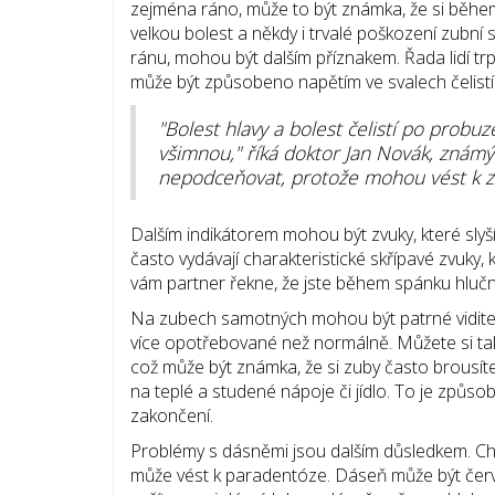
zejména ráno, může to být známka, že si běhe
velkou bolest a někdy i trvalé poškození zubní s
ránu, mohou být dalším příznakem. Řada lidí trp
může být způsobeno napětím ve svalech čelistí
"Bolest hlavy a bolest čelistí po probuze
všimnou," říká doktor Jan Novák, známý 
nepodceňovat, protože mohou vést k 
Dalším indikátorem mohou být zvuky, které slyší 
často vydávají charakteristické skřípavé zvuky,
vám partner řekne, že jste během spánku hluční
Na zubech samotných mohou být patrné vidite
více opotřebované než normálně. Můžete si ta
což může být známka, že si zuby často brousíte
na teplé a studené nápoje či jídlo. To je způs
zakončení.
Problémy s dásněmi jsou dalším důsledkem. Ch
může vést k paradentóze. Dáseň může být červen