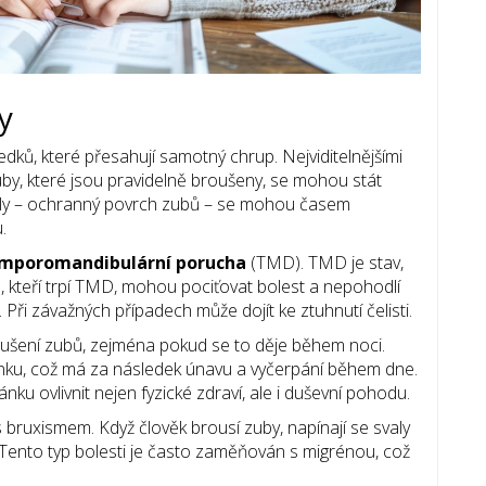
y
ků, které přesahují samotný chrup. Nejviditelnějšími
by, které jsou pravidelně broušeny, se mohou stát
Emaily – ochranný povrch zubů – se mohou časem
.
mporomandibulární porucha
(TMD). TMD je stav,
idé, kteří trpí TMD, mohou pociťovat bolest a nepohodlí
 Při závažných případech může dojít ke ztuhnutí čelisti.
ušení zubů, zejména pokud se to děje během noci.
nku, což má za následek únavu a vyčerpání během dne.
 ovlivnit nejen fyzické zdraví, ale i duševní pohodu.
 bruxismem. Když člověk brousí zuby, napínají se svaly
. Tento typ bolesti je často zaměňován s migrénou, což