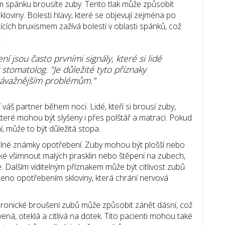
m spánku brousíte zuby. Tento tlak může způsobit
kloviny. Bolesti hlavy, které se objevují zejména po
ících bruxismem zažívá bolesti v oblasti spánků, což
.
ní jsou často prvními signály, které si lidé
stomatolog. "Je důležité tyto příznaky
závažnějším problémům."
váš partner během noci. Lidé, kteří si brousí zuby,
 které mohou být slyšeny i přes polštář a matraci. Pokud
, může to být důležitá stopa.
lné známky opotřebení. Zuby mohou být plošší nebo
ké všimnout malých prasklin nebo štěpení na zubech,
. Dalším viditelným příznakem může být citlivost zubů
obeno opotřebením skloviny, která chrání nervová
ronické broušení zubů může způsobit zánět dásní, což
á, oteklá a citlivá na dotek. Tito pacienti mohou také