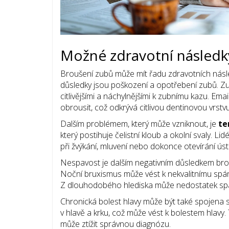
Možné zdravotní následk
Broušení zubů může mít řadu zdravotních násled
důsledky jsou poškození a opotřebení zubů. Zu
citlivějšími a náchylnějšími k zubnímu kazu. 
obrousit, což odkrývá citlivou dentinovou vrstvu
Dalším problémem, který může vzniknout, je
te
který postihuje čelistní kloub a okolní svaly. L
při žvýkání, mluvení nebo dokonce otevírání úst.
Nespavost je dalším negativním důsledkem bro
Noční bruxismus může vést k nekvalitnímu spá
Z dlouhodobého hlediska může nedostatek spánku
Chronická bolest hlavy může být také spojena s
v hlavě a krku, což může vést k bolestem hlavy
může ztížit správnou diagnózu.