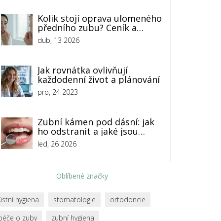
Kolik stojí oprava ulomeného
předního zubu? Ceník a
možnosti
dub, 13 2026
Jak rovnátka ovlivňují
každodenní život a plánování
pro, 24 2023
Zubní kámen pod dásní: jak
ho odstranit a jaké jsou
doporučení pro prevenci
led, 26 2026
Oblíbené značky
ústní hygiena
stomatologie
ortodoncie
péče o zuby
zubní hygiena