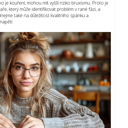
jako je kouření, mohou mít vyšší riziko bruxismu. Proto je
aře, který může identifikovat problém v rané fázi, a
nejme také na důležitost kvalitního spánku a
napětí.