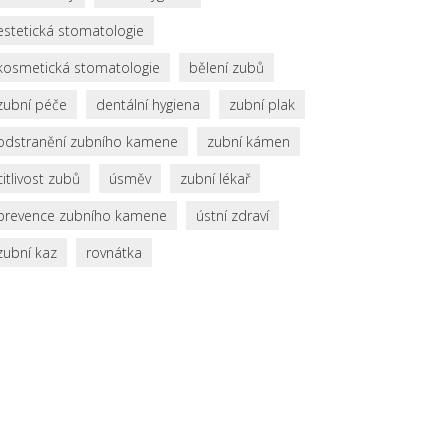
estetická stomatologie
kosmetická stomatologie
bělení zubů
zubní péče
dentální hygiena
zubní plak
odstranění zubního kamene
zubní kámen
citlivost zubů
úsměv
zubní lékař
prevence zubního kamene
ústní zdraví
zubní kaz
rovnátka