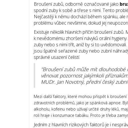
Broušení zubů, odborně označované jako
bru
spodní zuby k sobě a třese s nimi. Tento problé
Nejčastěji k němu dochází během spánku, ale m
problému vůbec nevšimne, dokud jej neupozorní
Existuje několik hlavních příčin broušení zubů. 
k nevědomému zhoršení návyků orální hygieny. 
zuby nebo s nimi třít, aniž by si to uvědomovali
jsou špatně seřazené zuby nebo zubní náhrady
správné usazení čelistí.
"Broušení zubů může mít dlouhodobé nás
věnovat pozornost jakýmkoli příznakům
MUDr. Jan Novotný, přední český zubní 
Mezi další faktory, které mohou přispět k broušení 
zdravotních problémů, jako je spánková apnoe. Bylo 
alkoholu, kofeinu nebo užívají určité druhy léků, 
roli hraje i konzumace tabáku. Proto je třeba zamys
Jedním z hlavních rizikových faktorů je i nespráv