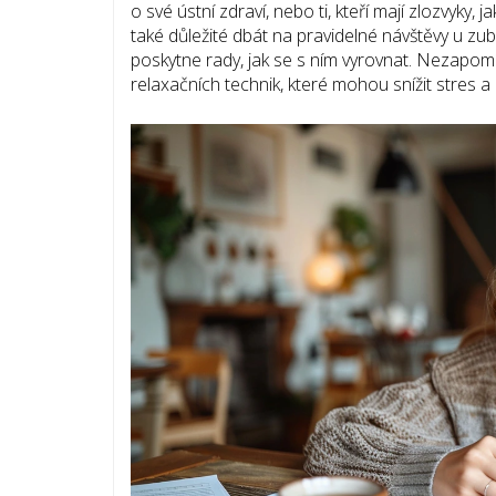
o své ústní zdraví, nebo ti, kteří mají zlozvyky, 
také důležité dbát na pravidelné návštěvy u zub
poskytne rady, jak se s ním vyrovnat. Nezapomí
relaxačních technik, které mohou snížit stres a 