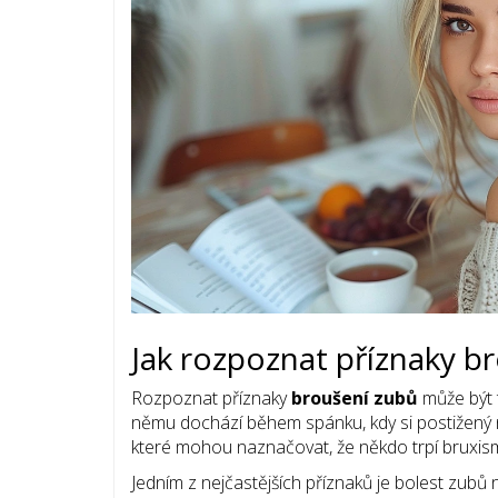
Jak rozpoznat příznaky b
Rozpoznat příznaky
broušení zubů
může být t
němu dochází během spánku, kdy si postižený n
které mohou naznačovat, že někdo trpí bruxi
Jedním z nejčastějších příznaků je bolest zubů n