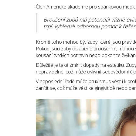
Člen Americké akademie pro spánkovou medicín
Broušení zubů má potenciál vážně ovlivnit
trpí, vyhledali odbornou pomoc k řeše
Kromě toho mohou být zuby, které jsou pravide
Pokud jsou zuby oslabené broušením, mohou sn
kousání tvrdých potravin nebo dokonce žvýkání
Důležité je také zmínit dopady na estetiku. Zu
nepravidelné, což může ovlivnit sebevědomí čl
V neposlední řadě může bruxismus vést i k p
zanítit se, což může vést ke gingivitidě nebo p