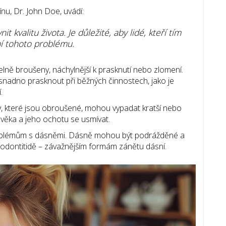
u, Dr. John Doe, uvádí:
 kvalitu života. Je důležité, aby lidé, kteří tím
ní tohoto problému.
lně broušeny, náchylnější k prasknutí nebo zlomení.
adno prasknout při běžných činnostech, jako je
.
by, které jsou obroušené, mohou vypadat kratší nebo
ověka a jeho ochotu se usmívat.
roblémům s dásněmi. Dásně mohou být podrážděné a
arodontitidě – závažnějším formám zánětu dásní.