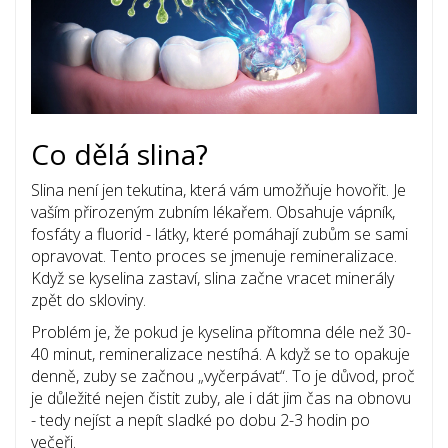
Co dělá slina?
Slina není jen tekutina, která vám umožňuje hovořit. Je
vaším přirozeným zubním lékařem. Obsahuje vápník,
fosfáty a fluorid - látky, které pomáhají zubům se sami
opravovat. Tento proces se jmenuje remineralizace.
Když se kyselina zastaví, slina začne vracet minerály
zpět do skloviny.
Problém je, že pokud je kyselina přítomna déle než 30-
40 minut, remineralizace nestíhá. A když se to opakuje
denně, zuby se začnou „vyčerpávat“. To je důvod, proč
je důležité nejen čistit zuby, ale i dát jim čas na obnovu
- tedy nejíst a nepít sladké po dobu 2-3 hodin po
večeři.