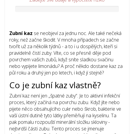
Zubní kaz
se neobjeví za jednu noc. Ale také nečeká
roky, než začne škodit. V mnoha případech se začne
tvořit už za několik týdnů - a to i u dospělých, kteří si
pravidelně čistí zuby. Víte, co se přesně děje pod
povrchem vašich zubů, když sníte sladkou svačinu
nebo vypijete limonádu? A proč někdo dostane kaz za
půl roku a druhý jen po letech, i když jí stejně?
Co je zubní kaz vlastně?
Zubní kaz není jen „špatné zuby“. Je to aktivní infekční
proces, který začíná na povrchu zubu. Když jíte nebo
pijete něco obsahujícího cukr nebo škrob, bakterie ve
vaší ústní dutině tyto látky přeměňují na kyselinu. Ta
pak pomalu rozpouští minerální složku skloviny -
nejtvrdší části zubu. Tento proces se jmenuje