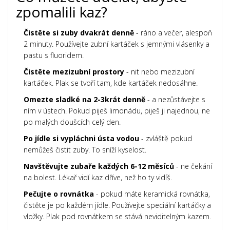
zpomalili kaz?
Čistěte si zuby dvakrát denně
- ráno a večer, alespoň
2 minuty. Používejte zubní kartáček s jemnými vlásenky a
pastu s fluoridem.
Čistěte mezizubní prostory
- nit nebo mezizubní
kartáček. Plak se tvoří tam, kde kartáček nedosáhne.
Omezte sladké na 2-3krát denně
- a nezůstávejte s
ním v ústech. Pokud piješ limonádu, piješ ji najednou, ne
po malých doušcích celý den.
Po jídle si vypláchni ústa vodou
- zvláště pokud
nemůžeš čistit zuby. To sníží kyselost.
Navštěvujte zubaře každých 6-12 měsíců
- ne čekání
na bolest. Lékař vidí kaz dříve, než ho ty vidíš.
Pečujte o rovnátka
- pokud máte keramická rovnátka,
čistěte je po každém jídle. Používejte speciální kartáčky a
vložky. Plak pod rovnátkem se stává neviditelným kazem.