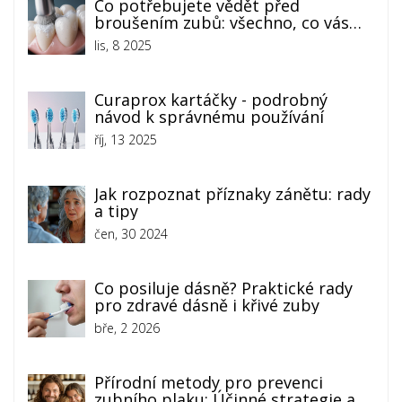
Co potřebujete vědět před
broušením zubů: všechno, co vás
lékař neřekne
lis, 8 2025
Curaprox kartáčky - podrobný
návod k správnému používání
říj, 13 2025
Jak rozpoznat příznaky zánětu: rady
a tipy
čen, 30 2024
Co posiluje dásně? Praktické rady
pro zdravé dásně i křivé zuby
bře, 2 2026
Přírodní metody pro prevenci
zubního plaku: Účinné strategie a