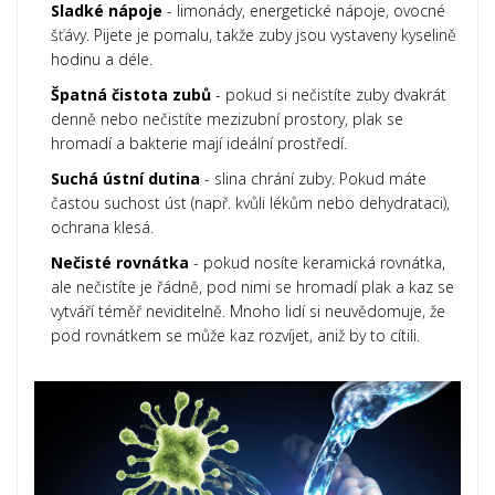
Sladké nápoje
- limonády, energetické nápoje, ovocné
šťávy. Pijete je pomalu, takže zuby jsou vystaveny kyselině
hodinu a déle.
Špatná čistota zubů
- pokud si nečistíte zuby dvakrát
denně nebo nečistíte mezizubní prostory, plak se
hromadí a bakterie mají ideální prostředí.
Suchá ústní dutina
- slina chrání zuby. Pokud máte
častou suchost úst (např. kvůli lékům nebo dehydrataci),
ochrana klesá.
Nečisté rovnátka
- pokud nosíte keramická rovnátka,
ale nečistíte je řádně, pod nimi se hromadí plak a kaz se
vytváří téměř neviditelně. Mnoho lidí si neuvědomuje, že
pod rovnátkem se může kaz rozvíjet, aniž by to cítili.