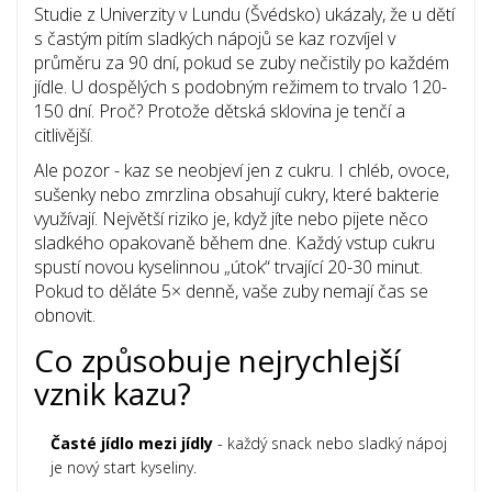
Studie z Univerzity v Lundu (Švédsko) ukázaly, že u dětí
s častým pitím sladkých nápojů se kaz rozvíjel v
průměru za 90 dní, pokud se zuby nečistily po každém
jídle. U dospělých s podobným režimem to trvalo 120-
150 dní. Proč? Protože dětská sklovina je tenčí a
citlivější.
Ale pozor - kaz se neobjeví jen z cukru. I chléb, ovoce,
sušenky nebo zmrzlina obsahují cukry, které bakterie
využívají. Největší riziko je, když jíte nebo pijete něco
sladkého opakovaně během dne. Každý vstup cukru
spustí novou kyselinnou „útok“ trvající 20-30 minut.
Pokud to děláte 5× denně, vaše zuby nemají čas se
obnovit.
Co způsobuje nejrychlejší
vznik kazu?
Časté jídlo mezi jídly
- každý snack nebo sladký nápoj
je nový start kyseliny.