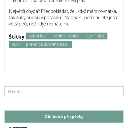
kontrolu, zda pod rovnátkem není plak.
Největší chyba? Předpokládat, že „když mám rovnátka,
tak zuby budou v pořádku“. Naopak - potřebujete ještě
větší péči, než když nemáte nic.
Štítky:
zubní kaz
rychlost vzniku
zubní plak
cukr
prevence zubního kazu
Oblíbené příspěvky