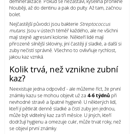
demineralizace. Pokud se nezastaví, kyselina pronikne
hlouběji, až do dentinu a pak do pulty. Až tam, začnou
bolet.
Nejčastější původci jsou bakterie
Streptococcus
mutans
. Jsou v ústech téměř každého, ale ne všichni
mají stejně agresivní kolonie. Někteří lidé mají
přirozeně silnější skloviny, jiní častěji jí sladké, a další si
zuby nečistí správně. Všechno to ovlivňuje rychlost,
jakou kaz vzniká.
Kolik trvá, než vznikne zubní
kaz?
Neexistuje jedna odpověď - ale můžeme říct, že první
známky kazu se mohou objevit už za
4-6 týdnů
při
nevhodné stravě a špatné hygieně. U některých lidí,
kteří jí pětkrát denně sladké a čistí zuby jen jednou,
může být viditelný kaz za tři měsíce. U jiných, kteří
dodržují hygienu a omezuje cukr, může trvat roky, než
se objeví první známky.