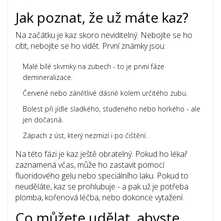
Jak poznat, že už máte kaz?
Na začátku je kaz skoro neviditelný. Nebojíte se ho
cítit, nebojíte se ho vidět. První známky jsou:
Malé bílé skvrnky na zubech - to je první fáze
demineralizace.
Červené nebo zánětlivé dásně kolem určitého zubu.
Bolest při jídle sladkého, studeného nebo horkého - ale
jen dočasná.
Zápach z úst, který nezmizí i po čištění.
Na této fázi je kaz ještě obratelný. Pokud ho lékař
zaznamená včas, může ho zastavit pomocí
fluoridového gelu nebo speciálního laku. Pokud to
neuděláte, kaz se prohlubuje - a pak už je potřeba
plomba, kořenová léčba, nebo dokonce vytažení.
Co můžete udělat, abyste