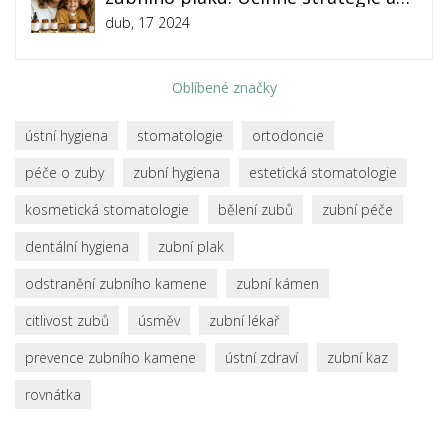
tipy
dub, 17 2024
Oblíbené značky
ústní hygiena
stomatologie
ortodoncie
péče o zuby
zubní hygiena
estetická stomatologie
kosmetická stomatologie
bělení zubů
zubní péče
dentální hygiena
zubní plak
odstranění zubního kamene
zubní kámen
citlivost zubů
úsměv
zubní lékař
prevence zubního kamene
ústní zdraví
zubní kaz
rovnátka