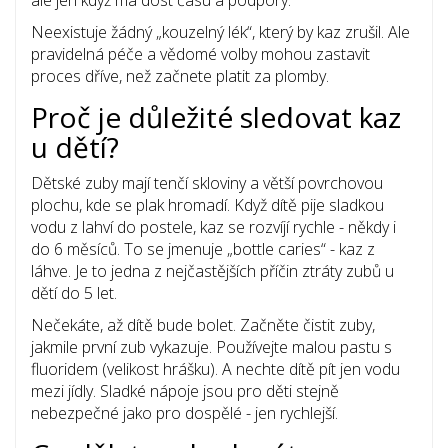
ale jen když má dost času a podpory.
Neexistuje žádný „kouzelný lék“, který by kaz zrušil. Ale
pravidelná péče a vědomé volby mohou zastavit
proces dříve, než začnete platit za plomby.
Proč je důležité sledovat kaz
u dětí?
Dětské zuby mají tenčí skloviny a větší povrchovou
plochu, kde se plak hromadí. Když dítě pije sladkou
vodu z lahví do postele, kaz se rozvíjí rychle - někdy i
do 6 měsíců. To se jmenuje „bottle caries“ - kaz z
láhve. Je to jedna z nejčastějších příčin ztráty zubů u
dětí do 5 let.
Nečekáte, až dítě bude bolet. Začněte čistit zuby,
jakmile první zub vykazuje. Používejte malou pastu s
fluoridem (velikost hrášku). A nechte dítě pít jen vodu
mezi jídly. Sladké nápoje jsou pro děti stejně
nebezpečné jako pro dospělé - jen rychlejší.